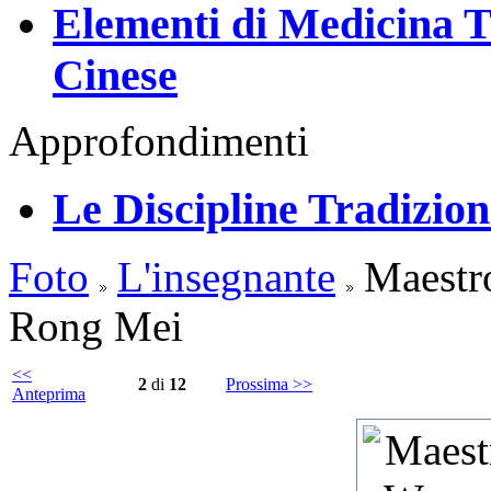
Elementi di Medicina Tr
Cinese
Approfondimenti
Le Discipline Tradiziona
Foto
L'insegnante
Maestro
Rong Mei
<<
2
di
12
Prossima >>
Anteprima