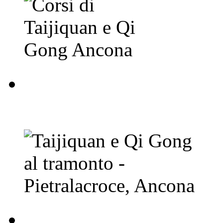
Taijiquan e Qi Gong a
Ancona
Lucia Luciani - Taij