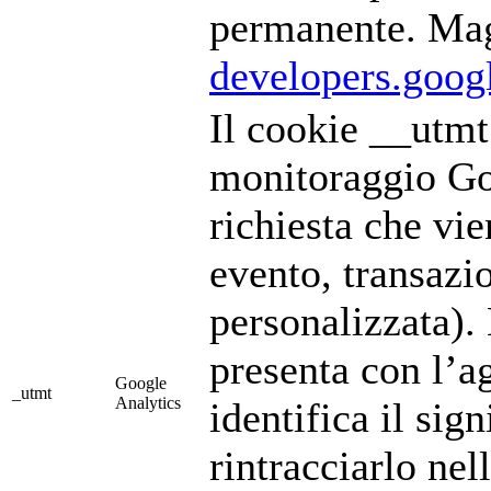
permanente. Mag
developers.goog
Il cookie __utmt 
monitoraggio Goo
richiesta che vie
evento, transazi
personalizzata).
presenta con l’a
Google
_utmt
Analytics
identifica il sig
rintracciarlo ne