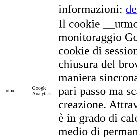
informazioni:
de
Il cookie __utmc 
monitoraggio Goo
cookie di sessio
chiusura del bro
maniera sincrona
pari passo ma sc
Google
_utmc
Analytics
creazione. Attra
è in grado di ca
medio di perman