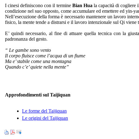
I cinesi definiscono con il termine
Bian Hua
la capacità di cogliere
condizione nel suo opposto, come accumulare ed emettere ed yin-ya
Nell’esecuzione della forma è necessario mantenere un lavoro interno 
fisico, la mente tende a distrarsi e il lavoro intenzionale sul Qi viene
E’ quindi necessario, al fine di attuare quella tecnica con la giust
padronanza del gesto.
“ Le gambe sono vento
Il corpo fluisce come l’acqua di un fiume
Ma e’ stabile come una montagna
Quando c’e’ quiete nella mente”
Approfondimenti sul Taijiquan
Le forme del Taijiquan
Le origini del Taijiquan