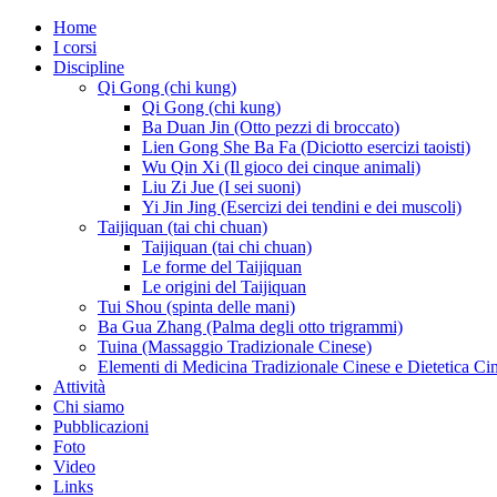
Home
I corsi
Discipline
Qi Gong (chi kung)
Qi Gong (chi kung)
Ba Duan Jin (Otto pezzi di broccato)
Lien Gong She Ba Fa (Diciotto esercizi taoisti)
Wu Qin Xi (Il gioco dei cinque animali)
Liu Zi Jue (I sei suoni)
Yi Jin Jing (Esercizi dei tendini e dei muscoli)
Taijiquan (tai chi chuan)
Taijiquan (tai chi chuan)
Le forme del Taijiquan
Le origini del Taijiquan
Tui Shou (spinta delle mani)
Ba Gua Zhang (Palma degli otto trigrammi)
Tuina (Massaggio Tradizionale Cinese)
Elementi di Medicina Tradizionale Cinese e Dietetica Ci
Attività
Chi siamo
Pubblicazioni
Foto
Video
Links